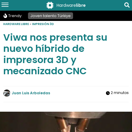
Hardware
libre
Trendy:
Joven talento Türkiye
HARDWARE LIBRE
»
IMPRESIÓN 3D
Viwa nos presenta su
nuevo híbrido de
impresora 3D y
mecanizado CNC
2 minutos
Juan Luis Arboledas