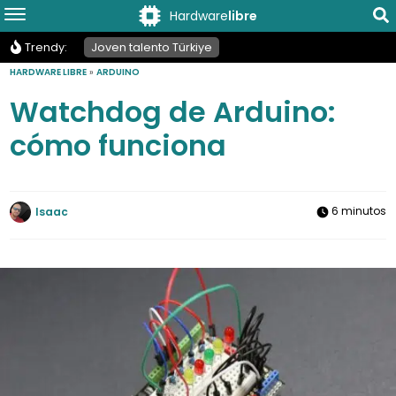
Hardware
libre
Trendy:
Joven talento Türkiye
HARDWARE LIBRE
»
ARDUINO
Watchdog de Arduino:
cómo funciona
6 minutos
Isaac