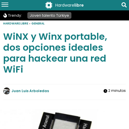
Hardware
libre
Trendy:
Joven talento Türkiye
HARDWARE LIBRE
»
GENERAL
WiNX y Winx portable,
dos opciones ideales
para hackear una red
WiFi
2 minutos
Juan Luis Arboledas