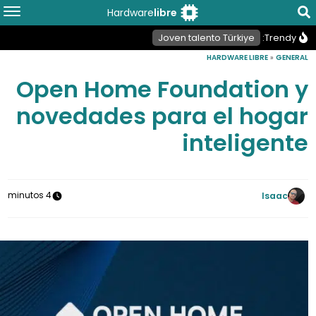
Hardware
libre
Joven talento Türkiye
Trendy:
HARDWARE LIBRE
»
GENERAL
Open Home Foundation y
novedades para el hogar
inteligente
4 minutos
Isaac