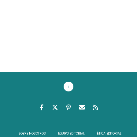
↑
FACEBOOK
TWITTER
PINTEREST
EMAIL RSS
FEED RSS
SOBRE NOSOTROS
EQUIPO EDITORIAL
ÉTICA EDITORIAL