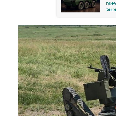
nuev
terr