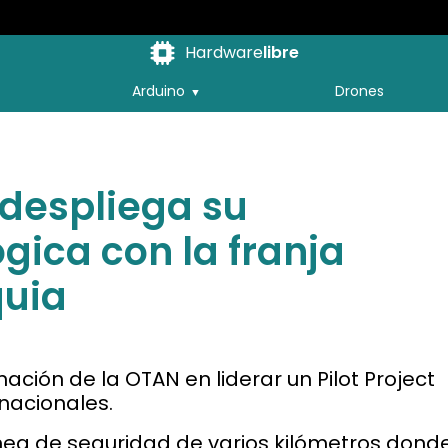
Hardware
libre
Arduino
Drones
a despliega su
gica con la franja
quia
ación de la OTAN en liderar un Pilot Project
 nacionales.
ínea de seguridad de varios kilómetros dond