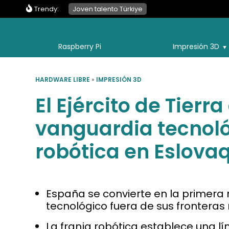
Trendy:
Joven talento Türkiye
Raspberry Pi
Impresión 3D
HARDWARE LIBRE
»
IMPRESIÓN 3D
El Ejército de Tierr
vanguardia tecnoló
robótica en Eslova
España se convierte en la primera n
tecnológico fuera de sus fronteras
La franja robótica establece una l