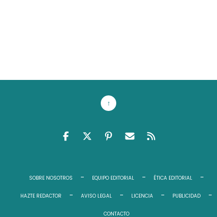
↑
FACEBOOK
TWITTER
PINTEREST
EMAIL RSS
FEED RSS
SOBRE NOSOTROS
EQUIPO EDITORIAL
ÉTICA EDITORIAL
HAZTE REDACTOR
AVISO LEGAL
LICENCIA
PUBLICIDAD
CONTACTO