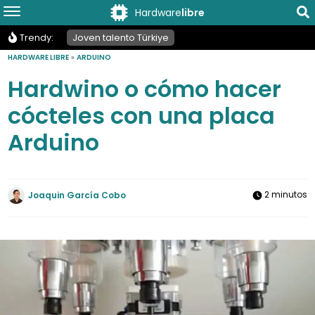
Hardware
libre
Trendy:
Joven talento Türkiye
HARDWARE LIBRE
»
ARDUINO
Hardwino o cómo hacer
cócteles con una placa
Arduino
2 minutos
Joaquin García Cobo