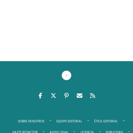
↑
FACEBOOK
TWITTER
PINTEREST
EMAIL RSS
FEED RSS
SOBRE NOSOTROS
EQUIPO EDITORIAL
ÉTICA EDITORIAL
HAZTE REDACTOR
AVISO LEGAL
LICENCIA
PUBLICIDAD