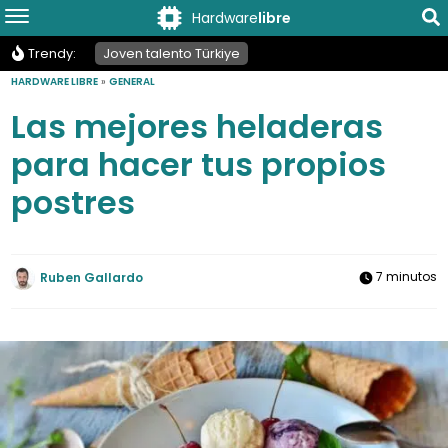
Hardware
libre
Trendy:
Joven talento Türkiye
HARDWARE LIBRE
»
GENERAL
Las mejores heladeras
para hacer tus propios
postres
7 minutos
Ruben Gallardo