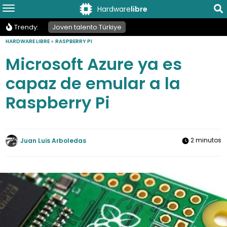
Hardware
libre
Trendy:
Joven talento Türkiye
HARDWARE LIBRE
»
RASPBERRY PI
Microsoft Azure ya es
capaz de emular a la
Raspberry Pi
2 minutos
Juan Luis Arboledas