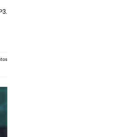
P3.
utos