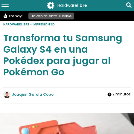
Hardware
libre
Trendy:
Joven talento Türkiye
HARDWARE LIBRE
»
IMPRESIÓN 3D
Transforma tu Samsung
Galaxy S4 en una
Pokédex para jugar al
Pokémon Go
2 minutos
Joaquin García Cobo