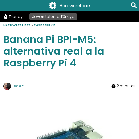
Hardware
libre
Trendy:
Joven talento Türkiye
HARDWARE LIBRE
»
RASPBERRY PI
Banana Pi BPI-M5:
alternativa real a la
Raspberry Pi 4
2 minutos
Isaac