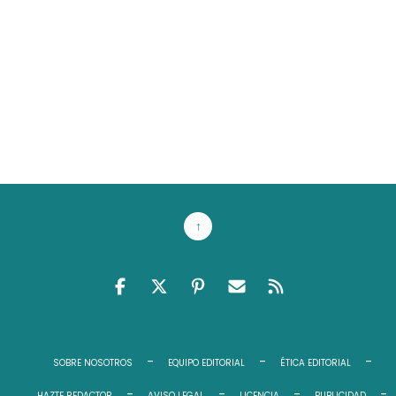
↑
FACEBOOK
TWITTER
PINTEREST
EMAIL RSS
FEED RSS
SOBRE NOSOTROS
EQUIPO EDITORIAL
ÉTICA EDITORIAL
HAZTE REDACTOR
AVISO LEGAL
LICENCIA
PUBLICIDAD