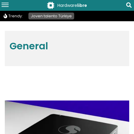
Hardware
libre
Trendy:
Joven talento Türkiye
General